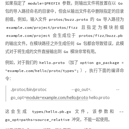
如果指定了
参数，则输出文件将放置在以
module=$PREFIX
Go
包的导入路径命名的目录中，但会从输出文件名中删除指定的目录
前缀。例如，输入文件
的
导入路径为
protos/buzz.proto
Go
且指定为模块前缀
example.com/project/protos/fizz
会生成位于
example.com/project
protos/fizz/buzz.pb
的输出文件。在模块路径之外生成任何
包都会导致错误，此模
Go
式对于将生成的文件直接输出到
模块非常有用。
Go
例如，对于我们的
（加了
hello.proto
option go_package =
），执行下面的编译命
"example.com/hello/proto/types";
令：
./protoc/bin/protoc --go_out=. --
go_opt=
module=example.com/hello/proto
hello.proto
这会生成
文件，该参数和
types/hello.pb.go
--
冲突，不能一起使用。
go_opt=paths=source_relative