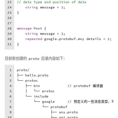
23
// data type and position of data
24
string
 message = 
1
;
25
}
26
27
28
message 
Post
 {
29
string
 message = 
1
;
30
repeated
 google.protobuf.Any details = 
2
;
31
}
目前新创建的
目录内容如下：
proto
1
proto/
2
├── hello.proto
3
└── protoc
4
    ├── bin             // protobuf 编译器
5
    │   └── protoc
6
    └── include
7
        └── google      // 预定义的一些消息类型，
8
            └── protobuf
9
                ├── any.proto
10
                ├── api.proto