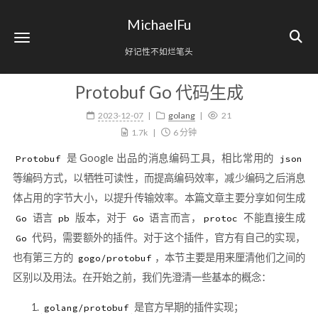
MichaelFu
好记性不如烂笔头
Protobuf Go 代码生成
2023-12-07
golang
21
1.7k
6 分钟
是 Google 出品的消息编码工具，相比常用的
Protobuf
json
等编码方式，以牺牲可读性，而提高编码效率，减少编码之后消息
体占用的字节大小，以提升传输效率。本篇文章主要分享如何生成
语言
版本，对于
语言而言，
不能直接生成
Go
pb
Go
protoc
代码，需要额外的插件。对于这个插件，官方有自己的实现，
Go
也有第三方的
，本节主要是用来厘清他们之间的
gogo/protobuf
区别以及用法。在开始之前，我们先澄清一些基本的概念：
是官方早期的插件实现；
golang/protobuf