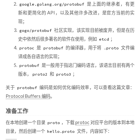
是上面的继承者，有更
google.golang.org/protobuf
新和更简化的 API，以及其他许多改进，是官方当前的实
现；
社区实现，该实现目前被废弃，但是在历
gogo/protobuf
史中依然后很多著名的软件在使用，例如
；
etcd
是
的编译器，用于将
文件编
protoc
protobuf
.proto
译成各自语言的实现；
是一般用于指这门编码语言，该语言目前有两个
protobuf
版本，
和
；
proto2
proto3
关于
编码是如何优化编码效率，可以查看这篇文章：
protobuf
Protocol Buffers 编码
。
准备工作
在本地创建一个目录
，下载
protoc
对应平台的版本到本地
proto
目录，然后创建一个
文件，内容如下：
hello.proto