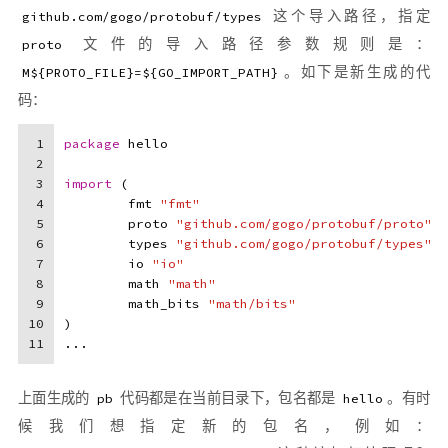
这个导入路径，指定
github.com/gogo/protobuf/types
文件的导入路径参数规则是：
proto
。如下是新生成的代
M${PROTO_FILE}=${GO_IMPORT_PATH}
码：
1
package
 hello
2
3
import
 (
4
	fmt 
"fmt"
5
	proto 
"github.com/gogo/protobuf/proto"
6
	types 
"github.com/gogo/protobuf/types"
7
	io 
"io"
8
	math 
"math"
9
	math_bits 
"math/bits"
10
)
11
...
上面生成的
代码都是在当前目录下，包名都是
。有时
pb
hello
候我们想指定新的包名，例如：