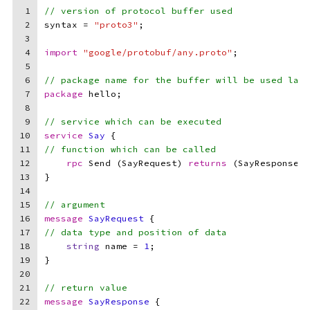
1
// version of protocol buffer used
2
syntax = 
"proto3"
;
3
4
import
"google/protobuf/any.proto"
;
5
6
// package name for the buffer will be used late
7
package
 hello;
8
9
// service which can be executed
10
service 
Say
 {
11
// function which can be called
12
rpc
 Send (SayRequest) 
returns
 (SayResponse)
;
13
}
14
15
// argument
16
message 
SayRequest
 {
17
// data type and position of data
18
string
 name = 
1
;
19
}
20
21
// return value
22
message 
SayResponse
 {