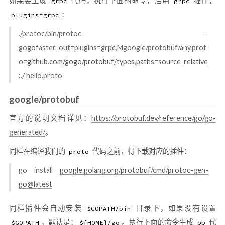
如果要生成
代码，执行下面的命令，启用
插件，
grpc
grpc
：
plugins=grpc
./protoc/bin/protoc --
gogofaster_out=plugins=grpc,Mgoogle/protobuf/any.prot
o=
github.com/gogo/protobuf/types,paths=source_relative
:./
hello.proto
google/protobuf
官方的说明文档详见：
https://protobuf.dev/reference/go/go-
generated/
。
同样在编译我们的
代码之前，得下载对应的插件：
proto
go install
google.golang.org/protobuf/cmd/protoc-gen-
go@latest
同样插件会自动安装
目录下，如果没有设置
$GOPATH/bin
，默认是：
。执行下面的命令生成
代
$GOPATH
${HOME}/go
pb