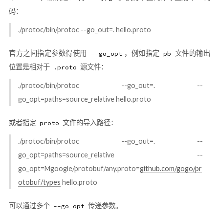
码：
./protoc/bin/protoc --go_out=. hello.proto
官方之间指定参数得使用
，例如指定
文件的输出
--go_opt
pb
位置是相对于
源文件：
.proto
./protoc/bin/protoc --go_out=. --
go_opt=paths=source_relative hello.proto
或者指定
文件的导入路径：
proto
./protoc/bin/protoc --go_out=. --
go_opt=paths=source_relative --
go_opt=Mgoogle/protobuf/any.proto=
github.com/gogo/pr
otobuf/types
hello.proto
可以通过多个
传递参数。
--go_opt