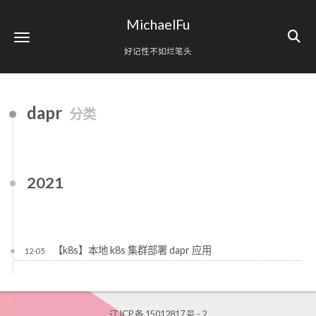
MichaelFu
好记性不如烂笔头
dapr
分类
2021
【k8s】本地 k8s 集群部署 dapr 应用
12-05
辽 ICP 备 15012817 号 - 2