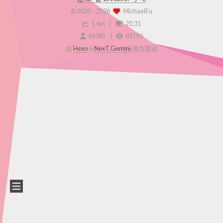
© 2020 –
2026
MichaelFu
1.4m
21:31
44385
89190
由
Hexo
&
NexT.Gemini
强力驱动